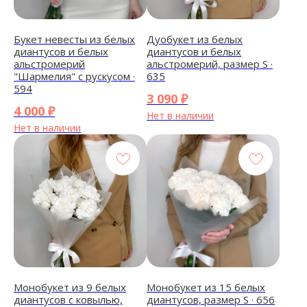
Букет невесты из белых
Дуобукет из белых
диантусов и белых
диантусов и белых
альстромерий
альстромерий, размер S ·
"Шармелия" с рускусом ·
635
594
3 090
₽
4 000
₽
Нет в наличии
Нет в наличии
Монобукет из 9 белых
Монобукет из 15 белых
диантусов с ковылью,
диантусов, размер S · 656